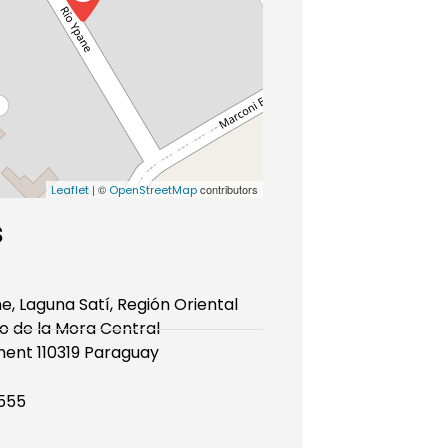
| ©
contributors
Leaflet
OpenStreetMap
s
e, Laguna Satí, Región Oriental
o de la Mora Central
ent 110319 Paraguay
555