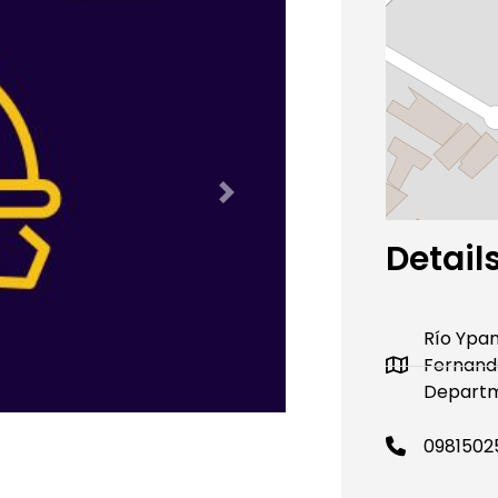
Next
Detail
Río Ypan
Fernand
Departm
0981502