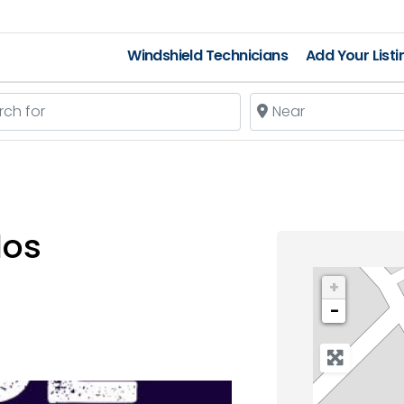
Windshield Technicians
Add Your Listi
 for
Near
dos
+
−